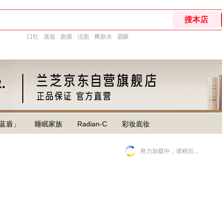
口红
底妆
面膜
洁面
爽肤水
眉眼
蓝盾」
睡眠家族
Radian-C
彩妆底妆
努力加载中，请稍后...