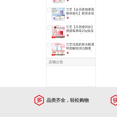
￥
兰芝【会员夜猫紫面
4
膜体验礼】胶原多肽
紧颜睡眠面膜15ml
￥
国产
兰芝【吕思瞳同款】
5
唇膜莓果味20g保湿
修护去角质紧致（无
￥
周边）
兰芝洗面奶新水酷透
6
明质酸嘭润洁颜膏
150g洁面清洁保湿
￥
七夕礼物
店铺公告
品类齐全，轻松购物