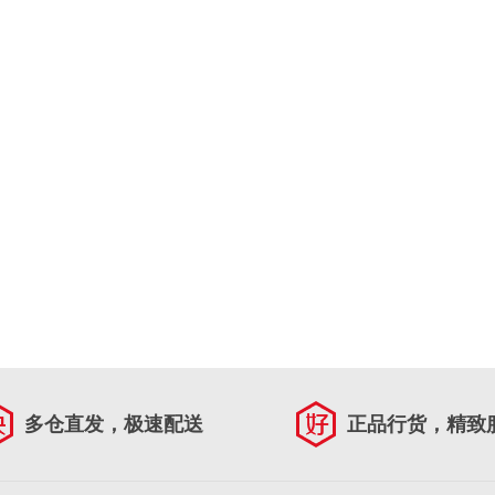
多仓直发，极速配送
正品行货，精致